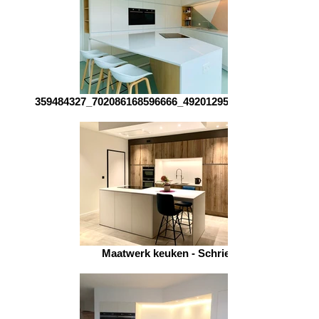
359484327_702086168596666_4920129548953751147_n
Maatwerk keuken - Schriek