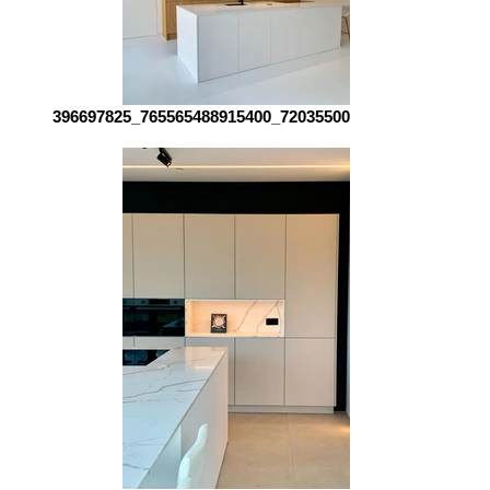
396697825_765565488915400_7203550089710524380_n