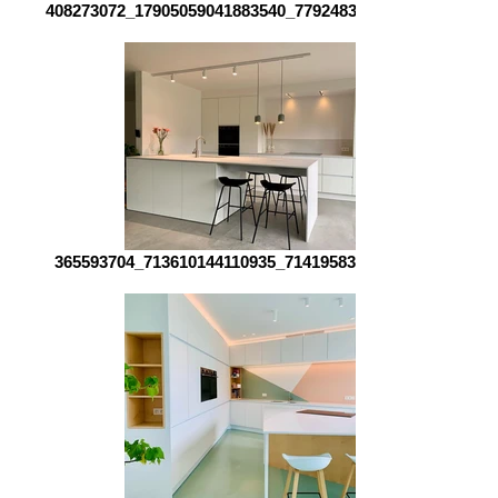
408273072_17905059041883540_7792483133811716047_n
365593704_713610144110935_7141958324822840488_n