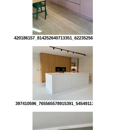
420186157_814252640713351_6223525604490097755_n
397410596_765565578915391_545491172669176825_n