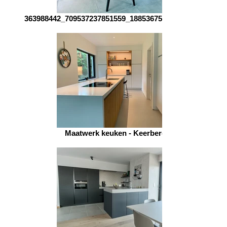
363988442_709537237851559_1885367554453940884_n
Maatwerk keuken - Keerbergen