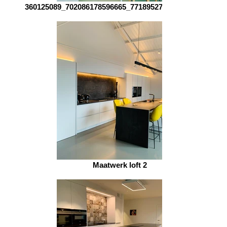
360125089_702086178596665_7718952776100803114_n
Maatwerk loft 2