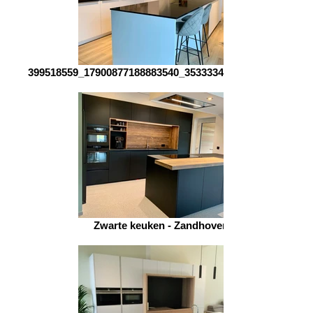
399518559_17900877188883540_3533334544678520416_n
Zwarte keuken - Zandhoven 1