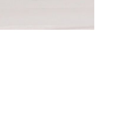
Waag nu uw kans
Voornaam
Achternaam