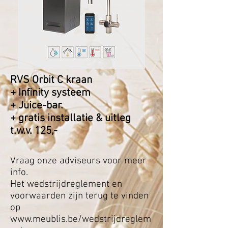
RVS Orbit C kraan
+ Infinity systeem
+ Juice-bar.
+ gratis installatie & uitleg
t.w.v. 125,-
Vraag onze adviseurs voor meer
info.
Het wedstrijdreglement en
voorwaarden zijn terug te vinden
op
www.meublis.be/wedstrijdreglem