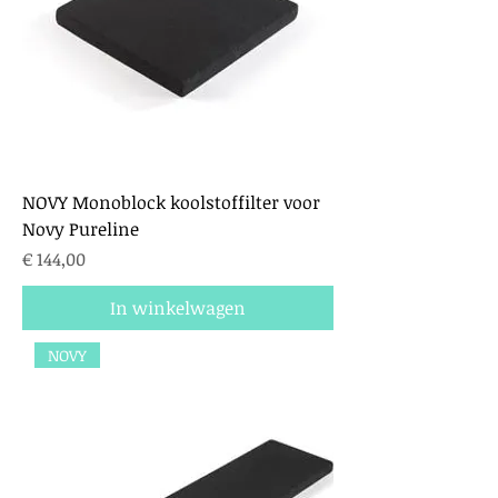
NOVY Monoblock koolstoffilter voor
Novy Pureline
Prijs
€ 144,00
In winkelwagen
NOVY