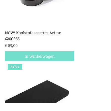
NOVY Koolstofcassettes Art nr.
6200055
Prijs
€ 59,00
In winkelwagen
NOVY