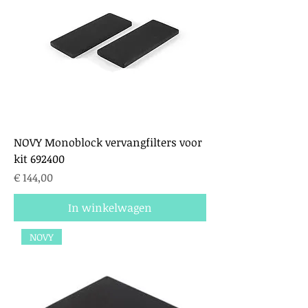
NOVY Monoblock vervangfilters voor
kit 692400
Prijs
€ 144,00
In winkelwagen
NOVY