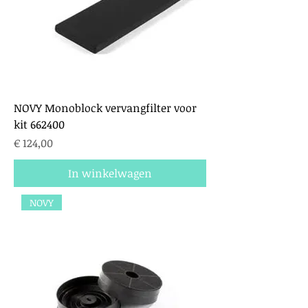
NOVY Monoblock vervangfilter voor
kit 662400
Prijs
€ 124,00
In winkelwagen
NOVY