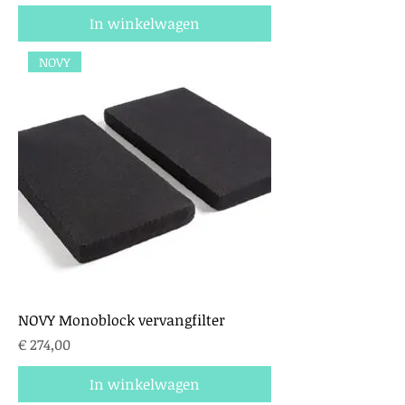
In winkelwagen
NOVY
NOVY Monoblock vervangfilter
Prijs
€ 274,00
In winkelwagen