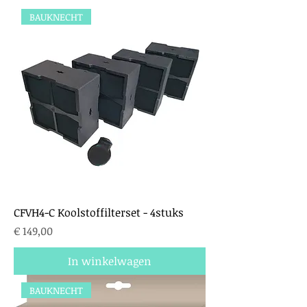
BAUKNECHT
CFVH4-C Koolstoffilterset - 4stuks
Prijs
€ 149,00
In winkelwagen
BAUKNECHT