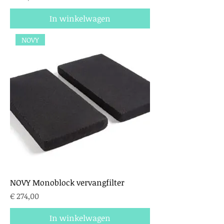
In winkelwagen
NOVY
NOVY Monoblock vervangfilter
Prijs
€ 274,00
In winkelwagen