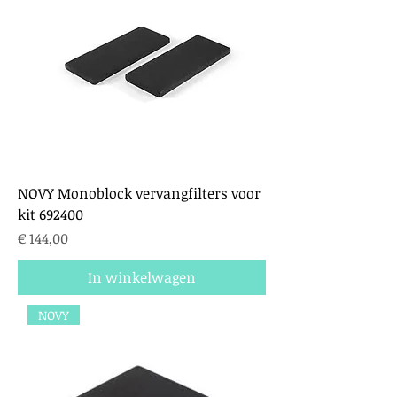
NOVY Monoblock vervangfilters voor
kit 692400
Prijs
€ 144,00
In winkelwagen
NOVY