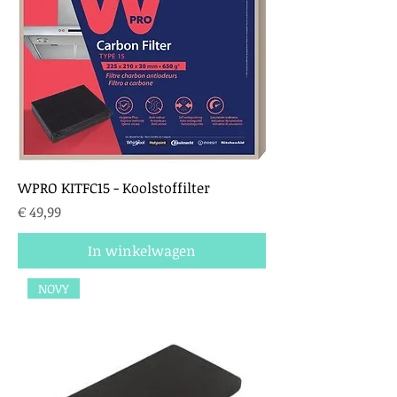
WPRO KITFC15 - Koolstoffilter
Prijs
€ 49,99
In winkelwagen
NOVY