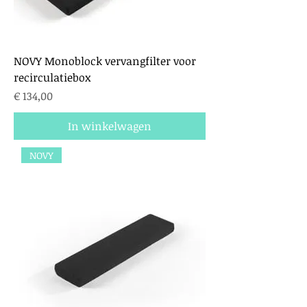
NOVY Monoblock vervangfilter voor
recirculatiebox
Prijs
€ 134,00
In winkelwagen
NOVY