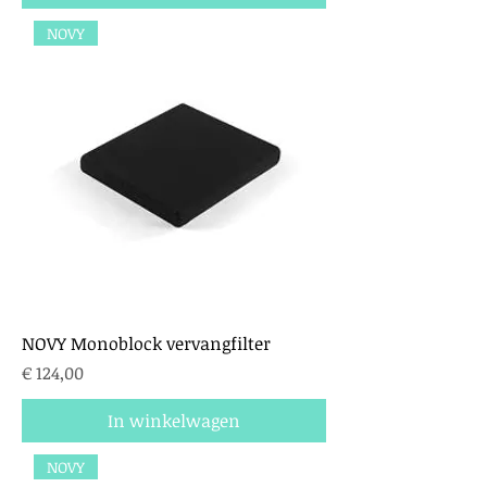
NOVY
NOVY Monoblock vervangfilter
Prijs
€ 124,00
In winkelwagen
NOVY