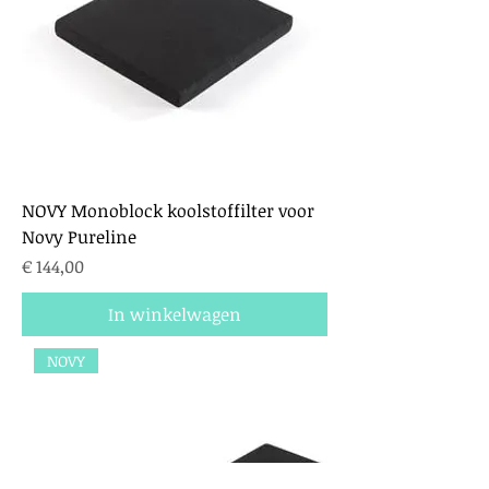
NOVY Monoblock koolstoffilter voor
Novy Pureline
Prijs
€ 144,00
In winkelwagen
NOVY